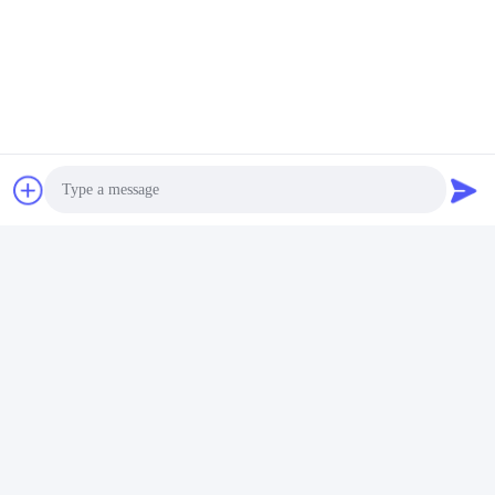
Photo
Video Call
Audio Call
Тэги: