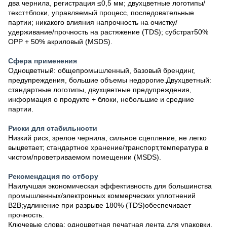
два чернила, регистрация ≤0,5 мм; двухцветные логотипы/
текст+блоки, управляемый процесс, последовательные
партии; никакого влияния на
прочность на очистку/
удерживание/прочность на растяжение (TDS)
; субстрат
50%
OPP + 50% акриловый (MSDS)
.
Сфера применения
Одноцветный: общепромышленный, базовый брендинг,
предупреждения, большие объемы недорогие.Двухцветный:
стандартные логотипы, двухцветные предупреждения,
информация о продукте + блоки, небольшие и средние
партии.
Риски для стабильности
Низкий риск, зрелое чернила, сильное сцепление, не легко
выцветает; стандартное хранение/транспорт,
температура в
чистом/проветриваемом помещении (MSDS)
.
Рекомендация по отбору
Наилучшая экономическая эффективность для большинства
промышленных/электронных коммерческих уплотнений
B2B;
удлинение при разрыве 180% (TDS)
обеспечивает
прочность.
Ключевые слова: одноцветная печатная лента для упаковки,