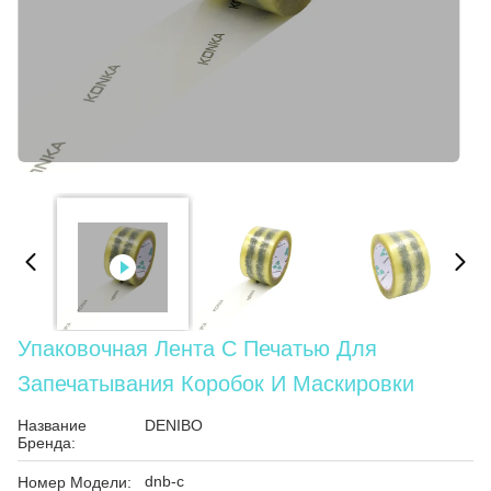
Упаковочная Лента С Печатью Для
Запечатывания Коробок И Маскировки
Название
DENIBO
Бренда:
dnb-c
Номер Модели: