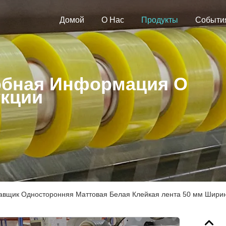
Домой
О Нас
Продукты
Событи
бная Информация О
кции
авщик Односторонняя Маттовая Белая Клейкая лента 50 мм Шири