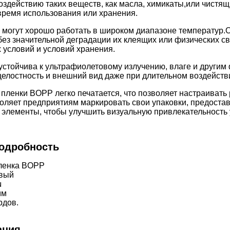
здействию таких веществ, как масла, химикаты,или чистящи
время использования или хранения.
могут хорошо работать в широком диапазоне температур.
О
ез значительной деградации их клеящих или физических св
 условий и условий хранения.
устойчива к ультрафиолетовому излучению, влаге и другим
целостность и внешний вид даже при длительном воздейств
пленки BOPP легко печатается, что позволяет настраивать 
оляет предприятиям маркировать свои упаковки, предоста
элементы, чтобы улучшить визуальную привлекательность 
одробность
ленка BOPP
овый
μ
мм
рдов.
ация