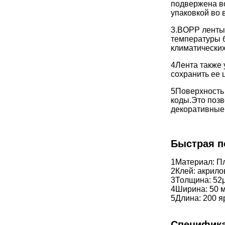
подвержена во
упаковкой во 
3.BOPP ленты 
температуры б
климатических
4Лента также 
сохранить ее 
5Поверхность 
коды.
Это позв
декоративные 
Быстрая п
1Материал: П
2Клей: акрил
3Толщина: 52
4Ширина: 50 
5Длина: 200 я
Специфик