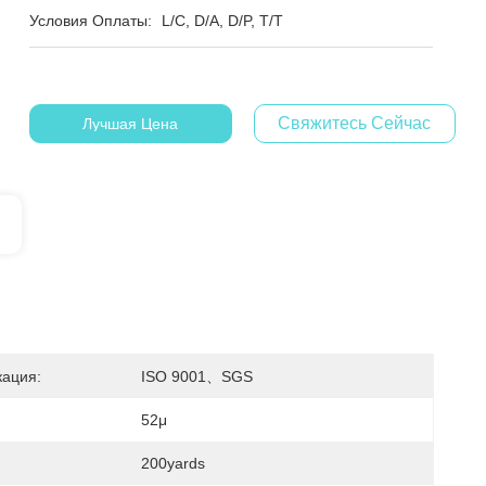
Условия Оплаты:
L/C, D/A, D/P, T/T
Свяжитесь Сейчас
Лучшая Цена
ация:
ISO 9001、SGS
52μ
200yards