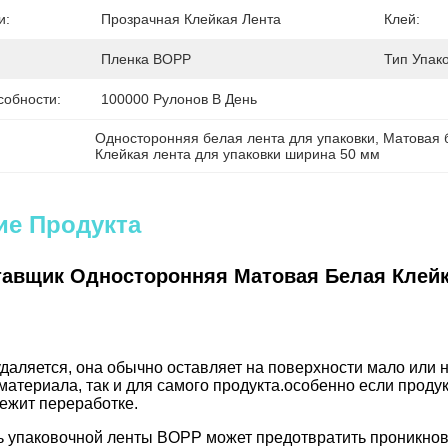
и:
Прозрачная Клейкая Лента
Клей:
Пленка BOPP
Тип Упако
собности:
100000 Рулонов В День
Односторонняя белая лента для упаковки
, 
Матовая 
Клейкая лента для упаковки ширина 50 мм
ие Продукта
тавщик Односторонняя Матовая Белая Клейк
удаляется, она обычно оставляет на поверхности мало или н
материала, так и для самого продукта.особенно если проду
ежит переработке.
ь упаковочной ленты BOPP может предотвратить проникнове