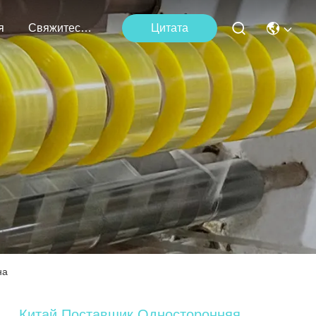
я
Свяжитесь С Нами
Цитата
на
Китай Поставщик Односторонняя